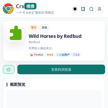
Crx
搜搜
一个牛
的扩展和应用商店
X
官方
其他
Wild Horses by Redbud
Redbud
狂野的人扬起灰尘。
Firefox
0.0
2 位用户
2.0
安装到浏览器
截图预览