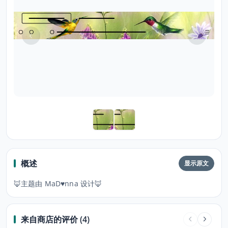
概述
显示原文
🦊主题由 MaD♥nna 设计🦊
来自商店的评价 (4)