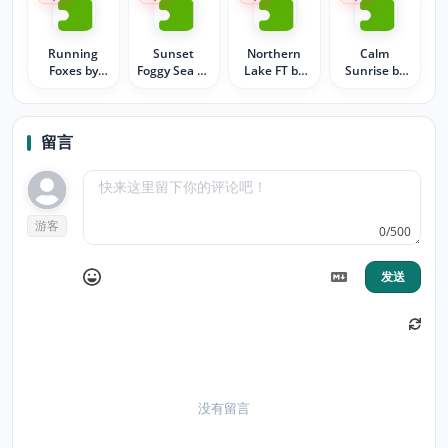
Running
Sunset
Northern
Calm
Foxes by
Foggy Sea by
Lake FT by
Sunrise by
MaDonna
MaDonna
MaDonna
MaDonna
留言
游客
0/500
发送
没有留言