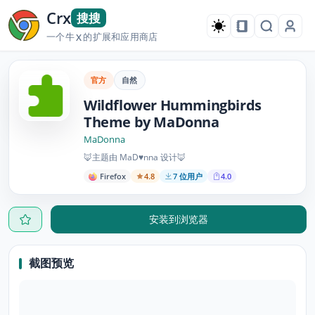
Crx
搜搜
一个牛
的扩展和应用商店
X
官方
自然
Wildflower Hummingbirds
Theme by MaDonna
MaDonna
🦊主题由 MaD♥nna 设计🦊
Firefox
4.8
7 位用户
4.0
安装到浏览器
截图预览