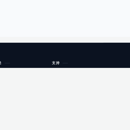
类
支持
工作流程与规划
油小猴
教育
网站地图
购物
健康