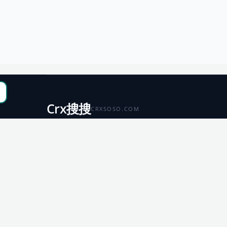
Crx搜搜
CRXSOSO.COM
聚合 Chrome、Edge、Firefox 与 Microsoft 商店资源，
便于搜索、跳转和下载。
Chrome
Edge
扩展商店
扩展商店
Firefox
Microsoft
扩展商店
应用商店