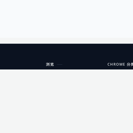
浏览
CHROME 分
每期精选
工具
搜索扩展
沟通
更新日志
开发者工具
友情链接
家居