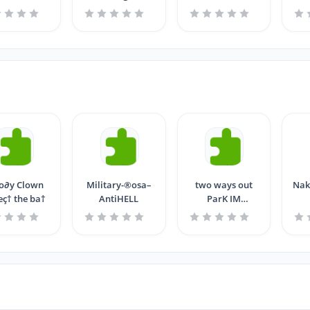
o∂y Clown
Military-®osa–
two ways out
Nak
eç† the ba†
AntiHELL
ParK IM
πASCHmARK†