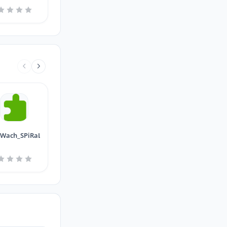
Shitteiru
Wach_SPiRaL_†ransp∆reπT