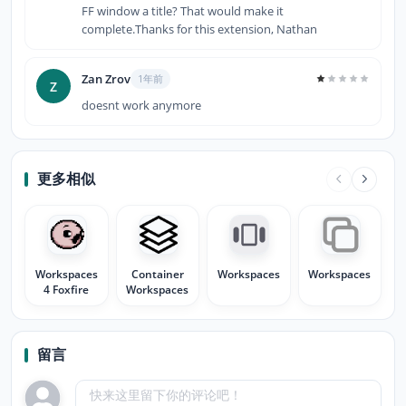
FF window a title? That would make it
complete.Thanks for this extension, Nathan
Zan Zrov
1年前
Z
doesnt work anymore
更多相似
Workspaces
Container
Workspaces
Workspaces
4 Foxfire
Workspaces
留言