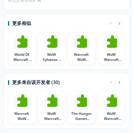
更多相似
World Of
WoW
Warcraft
WoW
Warcraft -
Sylvanas 2
WoW
Warcraft
WoW
World of
Darnassus
Blood Elf
Warcraft
Night Elf
Death
Knight
更多来自该开发者 (30)
Warcraft
WoW
The Hunger
WoW
WoW
Warcraft
Games
Warcraft
Darnassus
Blood Elf
trilogy
Jaina
Night Elf
Death
Mockingjay
Tyrande Elf