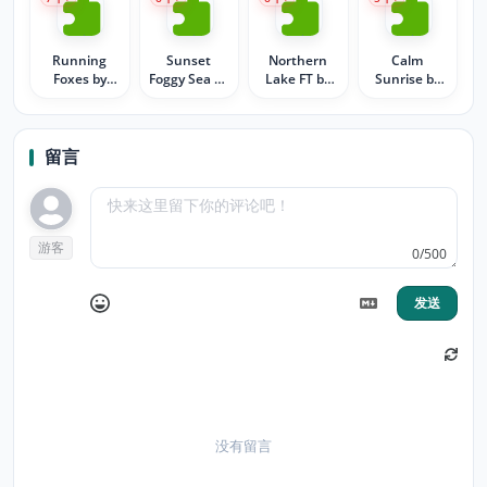
Running
Sunset
Northern
Calm
Foxes by
Foggy Sea by
Lake FT by
Sunrise by
MaDonna
MaDonna
MaDonna
MaDonna
留言
游客
0/500
发送
没有留言