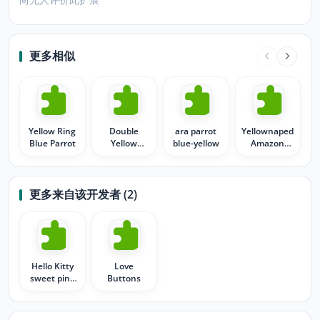
更多相似
Yellow Ring
Double
ara parrot
Yellownaped
Blue Parrot
Yellow
blue-yellow
Amazon
Headed
Parrot
Amazon
Parrot
更多来自该开发者 (2)
Hello Kitty
Love
sweet pink
Buttons
hearts