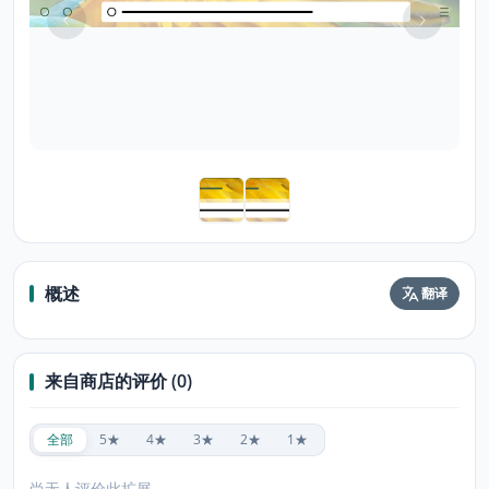
概述
翻译
来自商店的评价 (0)
全部
5★
4★
3★
2★
1★
尚无人评价此扩展