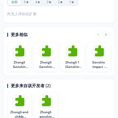
全部
5★
4★
3★
2★
1★
尚无人评价此扩展
更多相似
Zhongli
Zhongli
Zhongli 1
Genshin
Genshin
Genshin
(Genshin
Impact -
impact
impact 1
Impact)
Zhongli
更多来自该开发者 (2)
Zhongli and
Zhongli
childe
genshin