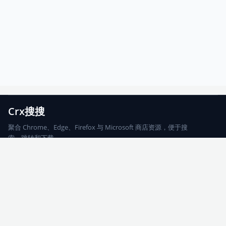
Crx搜搜
聚合 Chrome、Edge、Firefox 与 Microsoft 商店资源，便于搜
索、跳转和下载。
Chrome
Edge
Firefox
Microsoft
搜索
每期精选
更新日志
友情链接
© 2026 CRX搜搜
网站地图
友情链接