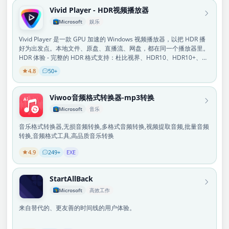
输出改变通知 当你改变音频输出时，应用程序会显示一个窗口，显示
兼容。您可以快速、轻松地构建、管理和维护您的数据库。免费试用
Vivid Player - HDR视频播放器
音频输出和你可以调整的音量。 ✔️ 低电池通知 该应用程序让你知道什
Navicat 14 天。 数据查看器 通过我们的内置编辑器在网格视图或表单
么时候需要给你的耳机充电。 ✔️ 与iPhone上相同的弹出式窗口 大多数
Microsoft
娱乐
视图中无缝查看、更新和删除记录。集成数据分析工具，对数据进行全
AirPods和Beats耳机在打开耳机盒时，会显示一个弹出式窗口，显示
面、可视化分析。您还可以与可视化图表进行交互以进一步探索数据。
充电水平。 ✔️ 全面支持假冒 AirPods Pro Airoha 1562AE、Fake
Vivid Player 是一款 GPU 加速的 Windows 视频播放器，以把 HDR 播
对象设计器 通过清晰且响应迅速的界面管理数据库对象，该界面将查
AirPods Pro 2 Airoha 1562AE、AirPods 3 1562E 可用功能：降噪、
好为出发点。本地文件、原盘、直播流、网盘，都在同一个播放器里。
询写入分解为结构化选项卡。让您在每一步都更加自信和准确地编写复
头部跟踪、自定义按钮、游戏模式、风噪降低、多点连接和耳朵检测。
HDR 体验 - 完整的 HDR 格式支持：杜比视界、HDR10、HDR10+、
杂的查询。 查询编辑 使用代码完成和代码片段加速编码过程，并通过
✔️ 支持的型号：Sony WF-1000XM3、Sony WH-1000XM4 可用功能：
HDR Vivid（菁彩 HDR）、HLG。 - 以显示设备的能力做色调映射，无
可视化执行计划获得有关查询与数据库交互的宝贵见解。您还可以使用
4.8
50+
切换降噪模式 ✔️ 支持的型号：Galaxy Buds、Galaxy Buds Plus、
论是SDR还是HDR屏幕，都有非常优秀的观影体验。 画质 - 分辨率支持
一组交互式工具直观地构造查询。 迁移 数据传输、数据同步和结构同
Galaxy Buds Live、Galaxy Buds Pro、Galaxy Buds 2、Galaxy Buds
高达 8K，帧率支持高达 120 帧。 - 支持 NVIDIA RTX 与 Intel 视频超分
步可帮助您更轻松、更快速地迁移数据，并减少开销。提供跨数据库传
2 Pro、Galaxy Buds 3、Galaxy Buds 3 Pro。 可用功能：切换降噪模
辨率、RTX Video HDR 和 AI 插帧。 字幕和弹幕 - 内封与外挂字幕，字
Viwoo音频格式转换器-mp3转换
输数据的详细分步指南。比较和同步数据库之间的数据和结构。在几秒
式，取下耳机时自动切换到扬声器。 ✔️ 外观 选择弹出窗口的设计主
幕样式编辑器，在线字幕搜索。 - AI 字幕（测试版）：视频本身没有字
钟内设置和部署比较，并获取详细的脚本来精确概述您想要执行的更
Microsoft
音乐
题、大小和位置。你可以设置你自己的耳机图片。 ✔️ 隐私 不收集用户
幕时，在本机把语音转录成字幕并翻译，模型可在应用内下载或自行放
改。 模型 将数据库转换为图形表示形式，并在一个工作区中构建多个
置。 - 弹幕独立图层，支持导入本地弹幕文件与在线搜索。 音质 - 支持
数据。离线工作。没有广告，没有订阅。 需要蓝牙4.0版或更高版本。
模型，以在单个图表中说明不同的模型对象。将模型设计与实际数据库
音乐格式转换器,无损音频转换,多格式音频转换,视频提取音频,批量音频
杜比全景声、Dolby Digital Plus，DTS 多声道等，全面对接 Windows
无缝对齐，以保持模型的完整性。简化复杂系统的导航和理解。 商业
转换,音频格式工具,高品质音乐转换
空间音效，每一次聆听都身临其境。 - 更支持 TrueHD / DTS-HD MA
智能 创建大型数据集的可视化表示，以挖掘数据之间的模式、趋势和
无损音轨透传你的家庭影院。 性能 - D3D11 GPU 硬件解码，并支持自
4.9
249+
EXE
关系，并在仪表板中展示您的发现以供共享。在仪表板中，链接到同一
动回落软件解码，性能和稳定兼顾。 - 起播快、拖动跟手，网络管线针
数据源的所有图表都是互连的，允许在图表上执行的任何操作立即更新
对在线播放做了防卡顿优化。 格式 - 常见封装与编码开箱即用：MP4、
并反映您的选择。 进口/出口 将数据从各种格式导入数据库，或在设置
MKV、TS；HEVC、AV1、VP9、H.264 等。 - 蓝光原盘（ISO /
StartAllBack
数据源连接后通过 ODBC 连接将数据导入数据库。将数据从表、集
BDMV）可直接播放，支持标题选择与光盘自带的交互式菜单。 直播与
Microsoft
高效工作
合、视图或查询结果无缝导出为流行格式，例如 Excel、Access、CSV
在线 - HLS、DASH、RTMP，直播点播均可，导入 M3U 播放列表即可
等。 数据生成器 提供全面的功能，生成大量质量检测数据。您可以根
观看 IPTV。 - MMT / TLV 广播（ISDB-S3 4K / 8K）。 网络与网盘 -
来自替代的、更友善的时间线的用户体验。
据业务规则和约束快速创建具有引用完整性的真实数据集。 协作 将您
SMB / NAS 共享、WebDAV 直接串流，无需下载。 - 支持添加
的连接设置、查询、片段、模型工作区、BI 工作区和虚拟组信息同步到
Jellyfin、Emby、Plex 和飞牛（fnOS）媒体库，播放进度跨设备同步。
云服务，以便您可以实时访问它们，并随时随地与同事共享。 其他有