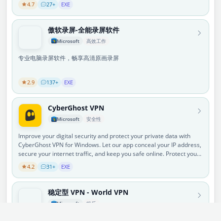
- 通过 OpenList / rclone 接入几乎所有主流网盘，115、百度网盘、夸
4.7
27+
EXE
用的功能： - 数据字典 -Navicat URI - ER图视图 - 表/集合配置文件 - 文
克、阿里云盘，以及 OneDrive、Box、Google Drive 等。 播放体验 -
本、十六进制、图像、Web 或 BFile 查看器和编辑器 - 对象过滤器 - 查
画面缩放平移、一键截图。 - 音轨/字幕切换、画中画小窗、长按倍速、
询固定结果 - SQL美化器 - Oracle 和 PostgreSQL 的调试器 - 连接着色 -
傲软录屏-全能录屏软件
触控友好的播放控制。 - 浅色/深色主题，18 种界面语言。 隐私 - 无广
虚拟分组 - 备份和恢复 - MongoDB 聚合管道 - MongoDB 的模式分析 -
告、无跟踪、无需账号。 Dolby、Dolby Vision（杜比视界）、Dolby
Microsoft
高效工作
MongoDB 的树视图和 JSON 视图 - Redis 的发布/订阅 - 自动化 - 用户
Atmos（杜比全景声）是 Dolby Laboratories 的注册商标。DTS 是
权限管理器 - 服务器监视器 - 命令监视器 - 对焦模式 - 深色模式
DTS, Inc. 的注册商标。Vivid Player 与 Dolby Laboratories、DTS, Inc.
专业电脑录屏软件，畅享高清原画录屏
无关联。
2.9
137+
EXE
CyberGhost VPN
Microsoft
安全性
使用适用于 Windows 的 Cyber​​Ghost VPN 提高您的数字安全并保护您
的私人数据。让我们的应用程序隐藏您的 IP 地址、保护您的互联网流
量并确保您的上网安全。保护您的私人数据免受互联网服务提供商、广
告商等的侵害！
4.2
31+
EXE
稳定型 VPN - World VPN
Microsoft
娱乐
World VPN 是一款专为 Windows 打造、速度快且易于使用的 VPN。它