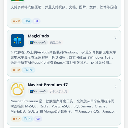
支持多种格式解压缩，并且支持视频、文档、图片、文件、软件等压缩
2.0
6+
EXE
MagicPods
Microsoft
高效工作
✨ 把你在iOS上的AirPods体验带到Windows。 ✔️ 蓝牙耳机的充电水平
充电水平显示在应用程序，托盘图标，或实时磁贴（Windows 10）。
适用于所有AirPods和大多数Beats和其他蓝牙耳机。 ✔️ 耳朵检测
AirPods 1、AirPods 2、AirPods 3、AirPods Pro、AirPods Max、
3.8
769+
AirPods Max（2024）、AirPods Max 2（2026）、PowerBeats
Pro、Beats Fit Pro在移除耳塞时暂停播放。 ✔️ 轻松地连接耳机 从应用
界面、托盘图标或热键连接和断开耳机。 ✔️ VoiceOver(朗读通知) 离线
Navicat Premium 17
叙述者朗读Windows通知中心的通知。你可以选择要读的通知和解说员
Microsoft
开发人员工具
的声音（不是对所有语言都适用）。 ✔️ 从蓝牙设备串流音频 从
Android、iPhone、Nintendo Switch和其他蓝牙设备串流音频到你的
Navicat Premium 是一款数据库开发工具，允许您从单个应用程序同
电脑。电脑作为一个蓝牙音箱使用。 ✔️ 低音频延迟 暂停后开始播放，
时连接到 MySQL、Redis、PostgreSQL、SQL Server、Oracle、
没有延迟。 ✔️ 切换声音输出 AirPods 1、AirPods 2、AirPods 3、
MariaDB、SQLite 和 MongoDB 数据库。与 Amazon RDS、Amazon
AirPods Pro、AirPods Max、AirPods Max（2024）、AirPods Max
Aurora、Amazon Redshift、Microsoft Azure、Oracle Cloud、
2（2026）、PowerBeats Pro、Beats Fit Pro在你摘下耳机时将声音输
4.2
13+
EXE
Google Cloud、MongoDB Atlas 和 Redis Enterprise Cloud 等云数据
出切换到电脑扬声器。你可以配置一个热键来切换声音输出。 ✔️ 音频
库兼容。此外，Navicat Premium 与 GaussDB 和 OceanBase 数据库