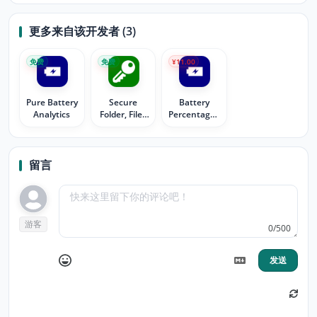
更多来自该开发者 (3)
免费
免费
¥11.00
Pure Battery
Secure
Battery
Analytics
Folder, Files
Percentage -
and Encrypt
Pure Battery
add-on
留言
游客
0/500
发送