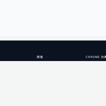
浏览
CHROME 分
每期精选
工具
搜索扩展
沟通
更新日志
开发者工具
友情链接
家居