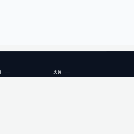
类
支持
工作流程与规划
油小猴
教育
网站地图
购物
健康