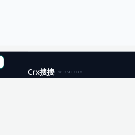
Crx搜搜
CRXSOSO.COM
聚合 Chrome、Edge、Firefox 与 Microsoft 商店资源，
便于搜索、跳转和下载。
Chrome
Edge
扩展商店
扩展商店
Firefox
Microsoft
扩展商店
应用商店