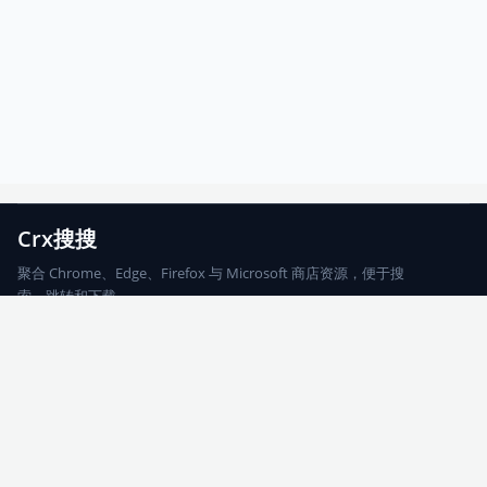
Crx搜搜
聚合 Chrome、Edge、Firefox 与 Microsoft 商店资源，便于搜
索、跳转和下载。
Chrome
Edge
Firefox
Microsoft
搜索
每期精选
更新日志
友情链接
© 2026 CRX搜搜
网站地图
友情链接