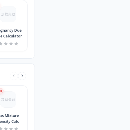
加载失败
egnancy Due
e Calculator
00
加载失败
as Mixture
ensity Calc