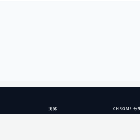
浏览
CHROME 分
每期精选
工具
搜索扩展
沟通