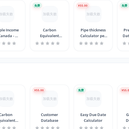
免费
¥55.00
免费
加载失败
加载失败
加载失败
ple Income
Carbon
Pipe thickness
Pr
Canada - NB
Equivalent
Calculator per
Dat
- 2018
Calculator
ASME B31.3
¥55.00
免费
¥55.
加载失败
加载失败
加载失败
Carbon
Customer
Easy Due Date
G
quivalent
Database
Calculator
D
alculator