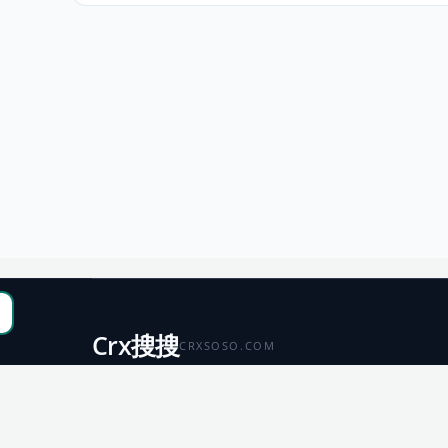
Crx搜搜
CRXSOSO.COM
聚合 Chrome、Edge、Firefox 与 Microsoft 商店资源，
便于搜索、跳转和下载。