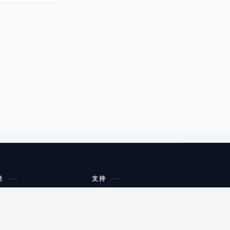
类
支持
工作流程与规划
油小猴
教育
网站地图