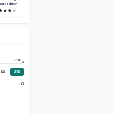
hoto Editor
0/500
发送