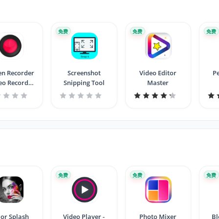
免费
免费
免费
en Recorder
Screenshot
Video Editor
Pe
deo Recorder
Snipping Tool
Master
Windows 11
免费
免费
免费
lor Splash
Video Player -
Photo Mixer
Bl