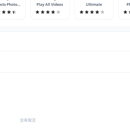
ects Photo
Play All Videos
Ultimate
P
Editor
没有留言