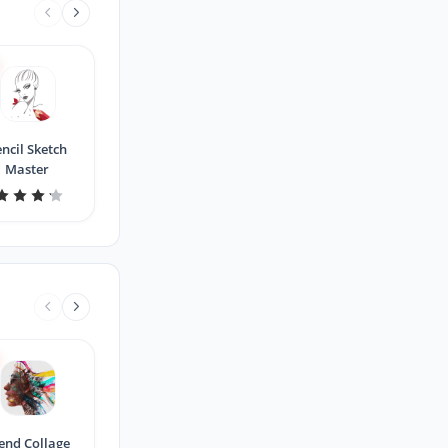
ncil Sketch
Master
end Collage