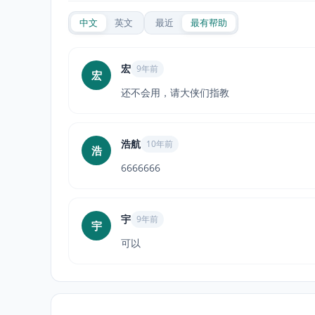
中文
英文
最近
最有帮助
宏
9年前
宏
还不会用，请大侠们指教
浩航
10年前
浩
6666666
宇
9年前
宇
可以