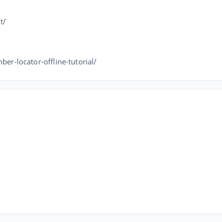
t/
-locator-offline-tutorial/