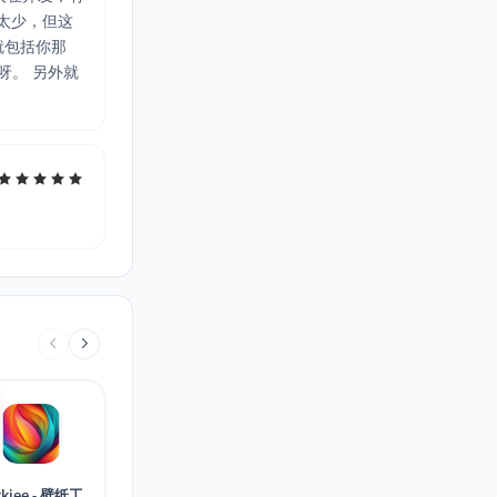
源太少，但这
就包括你那
呀。 另外就
ckiee - 壁纸工