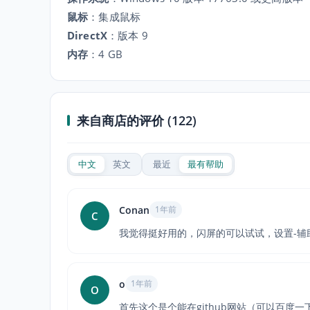
鼠标
：
集成鼠标
DirectX
：
版本 9
内存
：
4 GB
来自商店的评价 (122)
中文
英文
最近
最有帮助
Conan
1年前
C
我觉得挺好用的，闪屏的可以试试，设置-辅
o
1年前
O
首先这个是个能在github网站（可以百