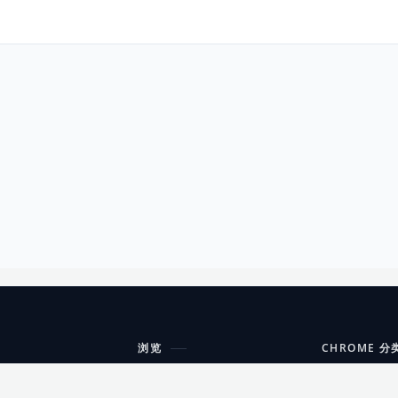
浏览
CHROME 分
每期精选
工具