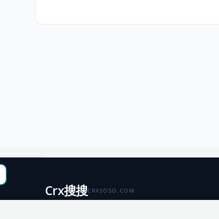
Crx搜搜
CRXSOSO.COM
聚合 Chrome、Edge、Firefox 与 Microsoft 商店资源，