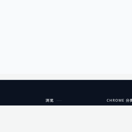
浏览
CHROME 分
每期精选
工具
搜索扩展
沟通