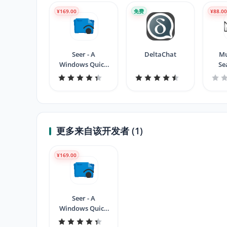
¥169.00
免费
¥88.0
Seer - A
DeltaChat
Mu
Windows Quick
Se
Look Tool
更多来自该开发者 (1)
¥169.00
Seer - A
Windows Quick
Look Tool