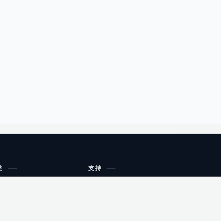
类
支持
工作流程与规划
油小猴
教育
网站地图