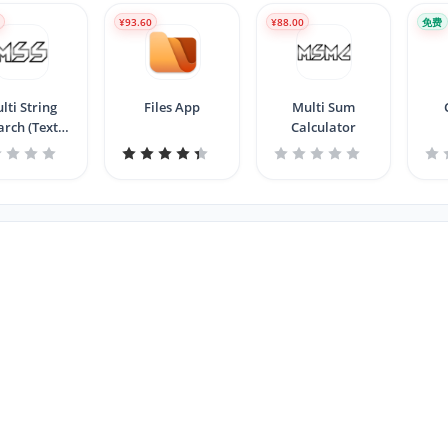
0
¥93.60
¥88.00
免费
lti String
Files App
Multi Sum
arch (Text
Calculator
Tool)