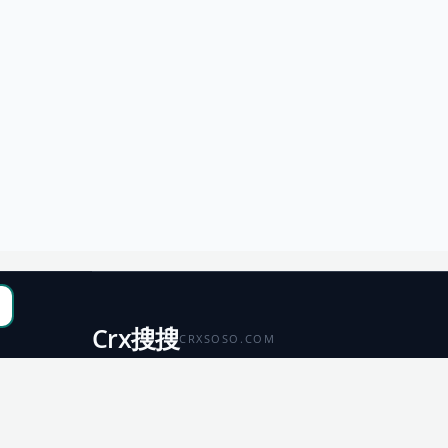
Crx搜搜
CRXSOSO.COM
聚合 Chrome、Edge、Firefox 与 Microsoft 商店资源，
便于搜索、跳转和下载。