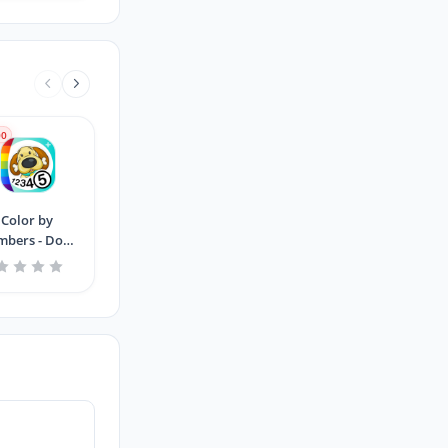
00
Color by
bers - Dogs
+