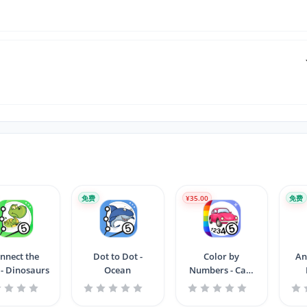
免费
¥35.00
免费
nnect the
Dot to Dot -
Color by
An
 - Dinosaurs
Ocean
Numbers - Cars
+