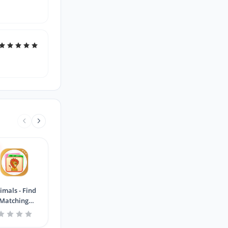
imals - Find
Matching
Images