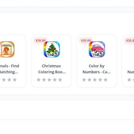
¥28.00
¥35.00
¥35.
mals - Find
Christmas
Color by
atching
Coloring Book
Numbers - Cars
Num
Images
for Kids +
+