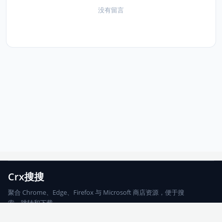
没有留言
Crx搜搜
聚合 Chrome、Edge、Firefox 与 Microsoft 商店资源，便于搜
索、跳转和下载。
Chrome
Edge