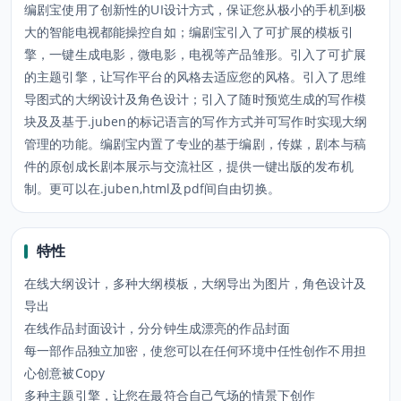
编剧宝使用了创新性的UI设计方式，保证您从极小的手机到极
大的智能电视都能操控自如；编剧宝引入了可扩展的模板引
擎，一键生成电影，微电影，电视等产品雏形。引入了可扩展
的主题引擎，让写作平台的风格去适应您的风格。引入了思维
导图式的大纲设计及角色设计；引入了随时预览生成的写作模
块及及基于.juben的标记语言的写作方式并可写作时实现大纲
管理的功能。编剧宝内置了专业的基于编剧，传媒，剧本与稿
件的原创成长剧本展示与交流社区，提供一键出版的发布机
制。更可以在.juben,html及pdf间自由切换。
特性
在线大纲设计，多种大纲模板，大纲导出为图片，角色设计及
导出
在线作品封面设计，分分钟生成漂亮的作品封面
每一部作品独立加密，使您可以在任何环境中任性创作不用担
心创意被Copy
多种主题引擎，让您在最符合自己气场的情景下创作