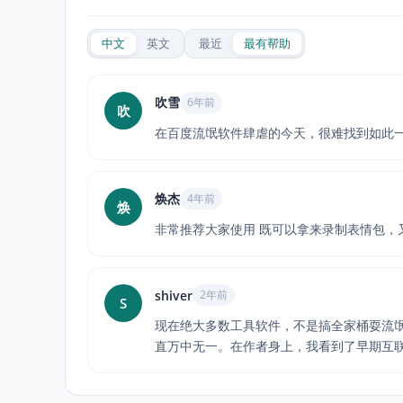
中文
英文
最近
最有帮助
吹雪
6年前
吹
在百度流氓软件肆虐的今天，很难找到如此
焕杰
4年前
焕
非常推荐大家使用 既可以拿来录制表情包，又
shiver
2年前
S
现在绝大多数工具软件，不是搞全家桶耍流氓，
直万中无一。在作者身上，我看到了早期互