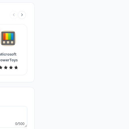
Microsoft
PowerToys
0/500