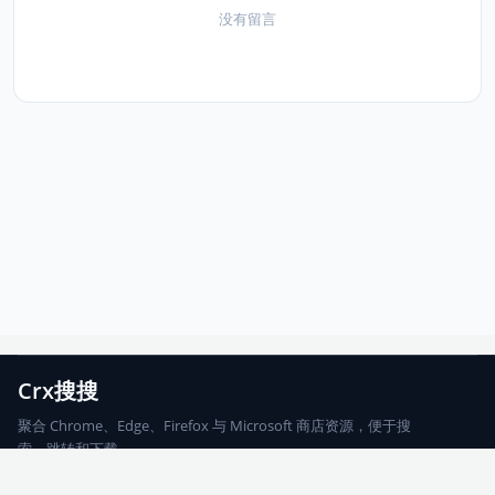
没有留言
Crx搜搜
聚合 Chrome、Edge、Firefox 与 Microsoft 商店资源，便于搜
索、跳转和下载。
Chrome
Edge