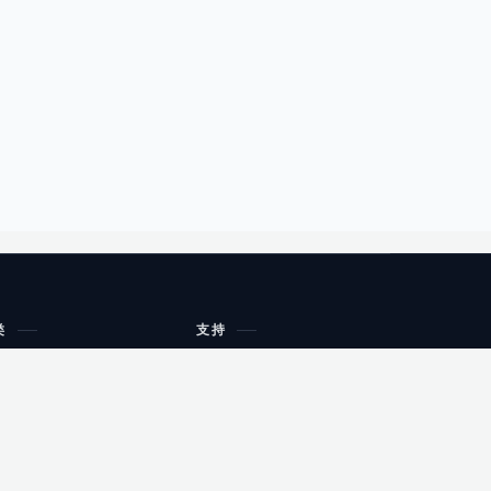
类
支持
工作流程与规划
油小猴
教育
网站地图
购物
健康