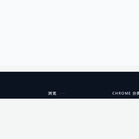
浏览
CHROME 分
每期精选
工具
搜索扩展
沟通
更新日志
开发者工具
友情链接
家居