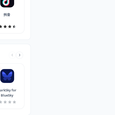
抖音
arkSky for
BlueSky