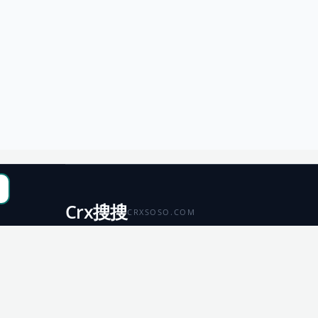
Crx搜搜
CRXSOSO.COM
聚合 Chrome、Edge、Firefox 与 Microsoft 商店资源，
便于搜索、跳转和下载。
Chrome
Edge
扩展商店
扩展商店