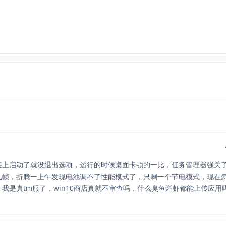
装上启动了就没退出选项，运行的时候桌面卡顿的一比，任务管理器强关
几帧，折腾一上午发现电池调不了性能模式了，只剩一个节电模式，现在
我是真tm服了，win10商店真就不审查吗，什么臭鱼烂虾都能上传应用