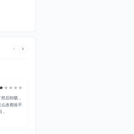
了然后卸载，
怎么改都改不
吗，