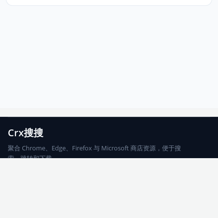
Crx搜搜
聚合 Chrome、Edge、Firefox 与 Microsoft 商店资源，便于搜
索、跳转和下载。
Chrome
Edge
Firefox
Microsoft
搜索
每期精选
更新日志
友情链接