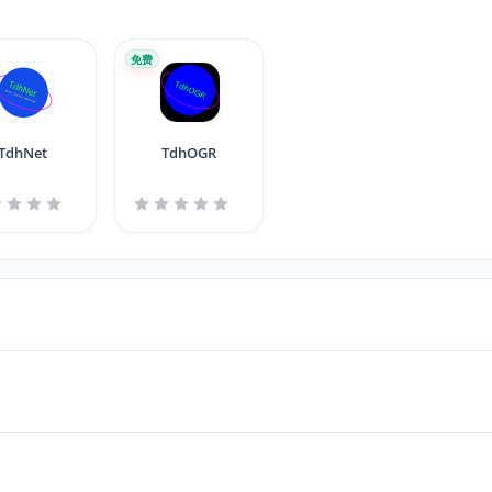
免费
TdhNet
TdhOGR