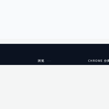
浏览
CHROME 分
每期精选
工具
搜索扩展
沟通
更新日志
开发者工具
友情链接
家居