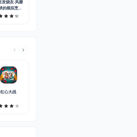
饪发烧友-风靡
球的模拟烹饪
游戏
红心大战