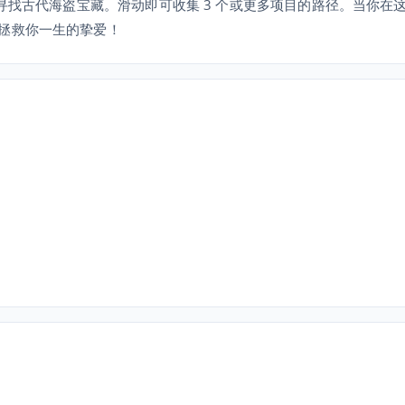
，寻找古代海盗宝藏。滑动即可收集 3 个或更多项目的路径。当你在
拯救你一生的挚爱！