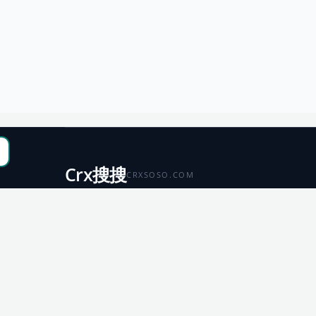
Crx搜搜
CRXSOSO.COM
聚合 Chrome、Edge、Firefox 与 Microsoft 商店资源，
便于搜索、跳转和下载。
Chrome
Edge
扩展商店
扩展商店
Firefox
Microsoft
扩展商店
应用商店