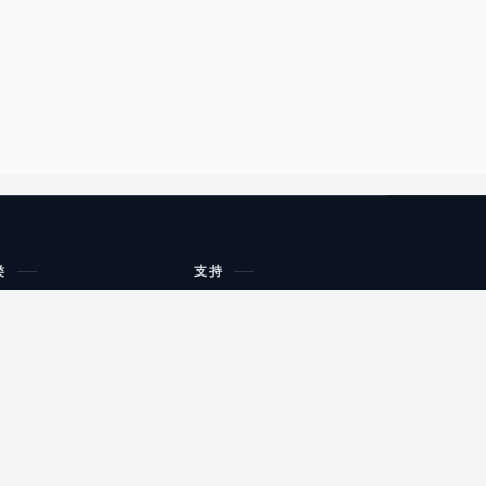
类
支持
工作流程与规划
油小猴
教育
网站地图
购物
健康