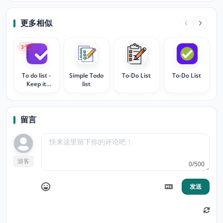
更多相似
3
千+
To do list -
Simple Todo
To-Do List
To-Do List
Keep it
list
simple
留言
游客
0/500
发送