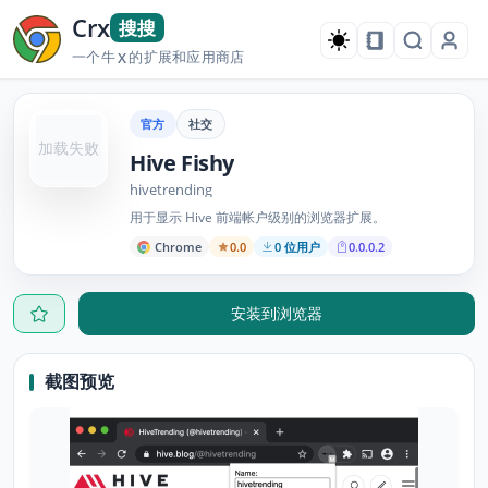
Crx
搜搜
一个牛
的扩展和应用商店
X
官方
社交
加载失败
Hive Fishy
hivetrending
用于显示 Hive 前端帐户级别的浏览器扩展。
Chrome
0.0
0 位用户
0.0.0.2
安装到浏览器
截图预览