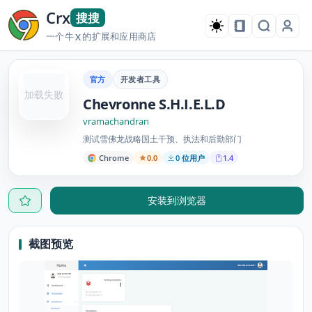
Crx
搜搜
一个牛
的扩展和应用商店
X
官方
开发者工具
加载失败
Chevronne S.H.I.E.L.D
vramachandran
测试雪佛龙战略国土干预、执法和后勤部门
Chrome
0.0
0 位用户
1.4
安装到浏览器
截图预览