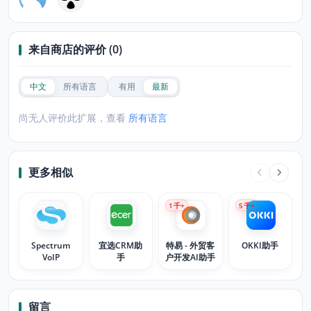
来自商店的评价 (0)
中文
所有语言
有用
最新
尚无人评价此扩展，查看
所有语言
更多相似
1
千+
5
千+
Spectrum
宜选CRM助
特易 - 外贸客
OKKI助手
VoIP
手
户开发AI助手
留言