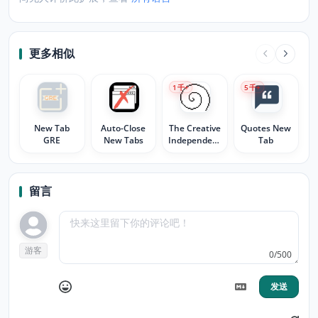
更多相似
1
千+
5
千+
New Tab
Auto-Close
The Creative
Quotes New
GRE
New Tabs
Independent’s
Tab
Extension
留言
游客
0/500
发送