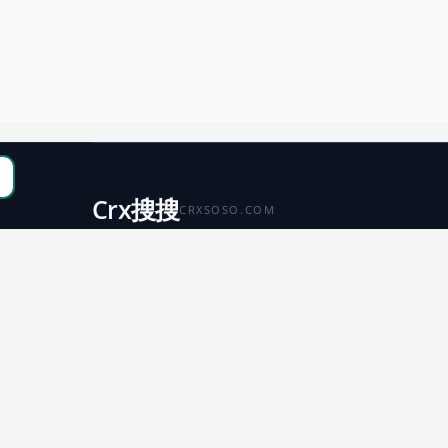
Crx搜搜
CRXSOSO.COM
聚合 Chrome、Edge、Firefox 与 Microsoft 商店资源，
便于搜索、跳转和下载。
Chrome
Edge
扩展商店
扩展商店
Firefox
Microsoft
扩展商店
应用商店
© 2026 CRX搜搜