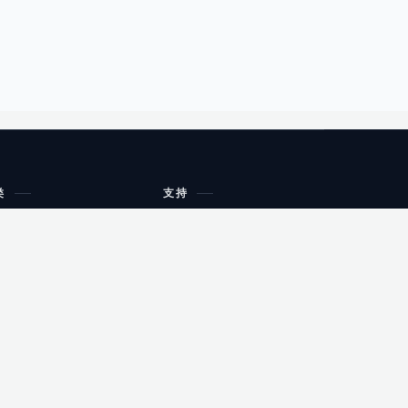
类
支持
工作流程与规划
油小猴
教育
网站地图
购物
健康
网站地图
友情链接