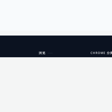
浏览
CHROME 分
每期精选
工具
搜索扩展
沟通
更新日志
开发者工具
友情链接
家居