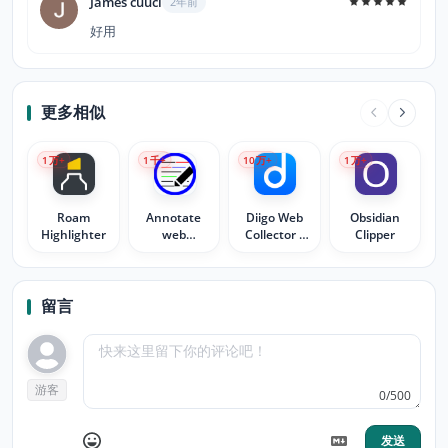
James cuuci
2年前
好用
更多相似
1
万+
1
千+
10
万+
1
万+
Roam
Annotate
Diigo Web
Obsidian
Highlighter
web
Collector -
Clipper
pages/CONTEXT
Capture and
Annotate
留言
游客
0/500
发送