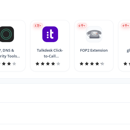
3
万+
6
千+
4
千+
P, DNS &
Talkdesk Click-
FOP2 Extension
g
rity Tools |
to-Call
erTarget.com
Extension