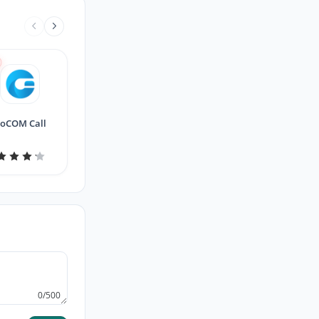
loCOM Call
0/500