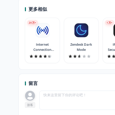
更多相似
20
万+
1
万+
Internet
Zendesk Dark
I
Connection
Mode
Secu
Monitor
Hack
留言
游客