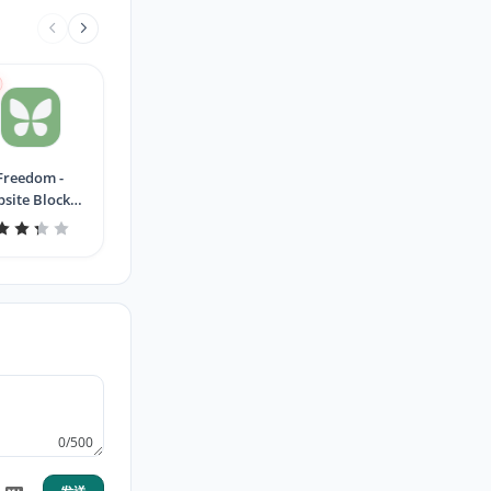
Freedom -
site Blocker
or Chrome
0/500