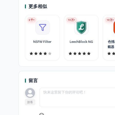
更多相似
6
千+
10
万+
10
万+
NSFW Filter
LeechBlock NG
色情
截器
B
留言
游客