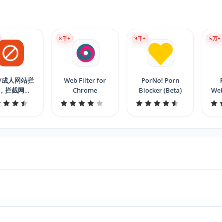
8
千+
9
千+
5
万+
/成人网站拦
Web Filter for
PorNo! Porn
，拦截网站 -
Chrome
Blocker (Beta)
Web
lockerX
f