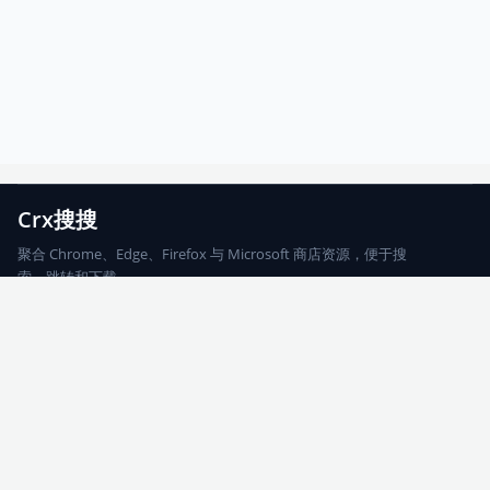
Crx搜搜
聚合 Chrome、Edge、Firefox 与 Microsoft 商店资源，便于搜
索、跳转和下载。
Chrome
Edge
Firefox
Microsoft
搜索
每期精选
更新日志
友情链接
© 2026 CRX搜搜
网站地图
友情链接