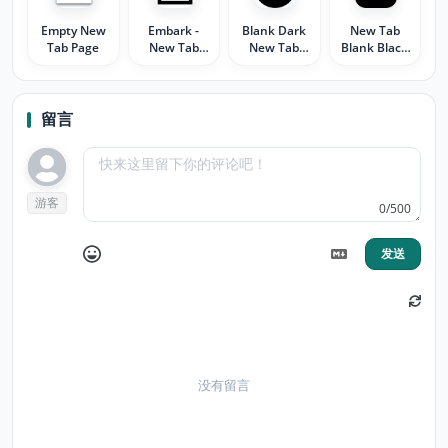
Empty New
Embark -
Blank Dark
New Tab
Tab Page
New Tab
New Tab
Blank Black
Page
Page
Page
留言
游客
0/500
发送
没有留言