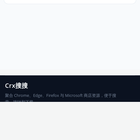
Crx搜搜
聚合 Chrome、Edge、Firefox 与 Microsoft 商店资源，便于搜
索、跳转和下载。
Chrome
Edge
Firefox
Microsoft
搜索
每期精选
更新日志
友情链接