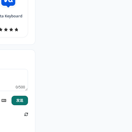
ta Keyboard
0/500
发送