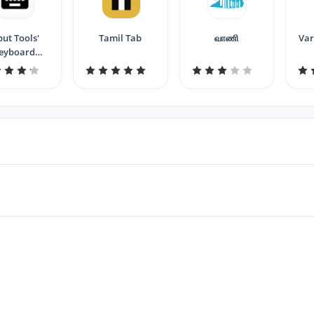
put Tools'
Tamil Tab
வாணி
Var
eyboard
Enlarger