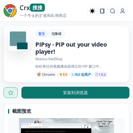
Crx
搜搜
一个牛
的扩展和应用商店
X
官方
无障碍
PIPsy - PIP out your video
player!
Marius Kießling
轻松将任何视频播放器弹出到 PIP 窗口中。
Chrome
3.9
902 位用户
1.0.2
安装到浏览器
截图预览