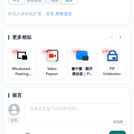
中文
所有语言
有用
最新
尚无人评价此扩展，查看
所有语言
更多相似
8
万+
10
万+
10
万+
8
千+
Windowed -
Video
畫中畫 - 懸浮
PiP
floating
Popout
播放器 | PIP
Unblocker
Youtube/every
模式
website
留言
游客
0/500