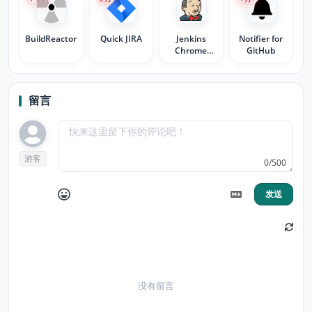
BuildReactor
Quick JIRA
Jenkins
Notifier for
Chrome
GitHub
Extension
留言
游客
0/500
发送
没有留言