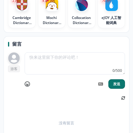
2
万+
8
万+
70
万+
Cambridge
Mochi
Collocation
eJOY 人工智
Dictionary
Dictionary
Dictionary
能词典
Lookup
Extension
Lookup
留言
游客
0/500
发送
没有留言