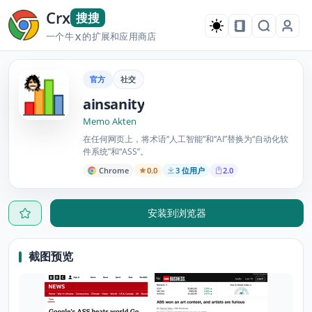
Crx
搜搜
一个牛
的扩展和应用商店
X
官方
社交
ainsanity
Memo Akten
在任何网页上，将术语“人工智能”和“AI”替换为“自动化软
件系统”和“ASS”。
Chrome
0.0
3 位用户
2.0
安装到浏览器
截图预览