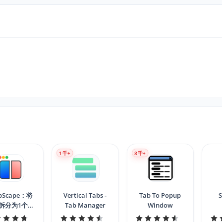
1
千+
8
千+
bScape：将
Vertical Tabs -
Tab To Popup
S
拆分为1个标
Tab Manager
Window
，合并所有网