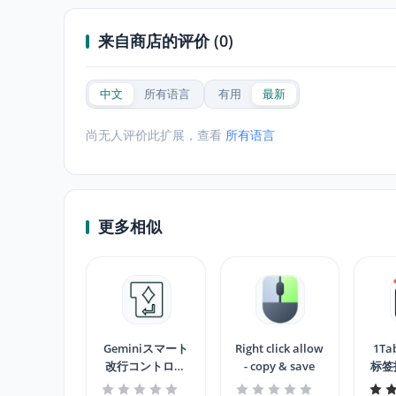
来自商店的评价 (0)
中文
所有语言
有用
最新
尚无人评价此扩展，查看
所有语言
更多相似
Geminiスマート
Right click allow
1Ta
改行コントロー
- copy & save
标签
ル (日本語入力・
签