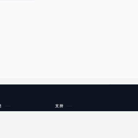
类
支持
工作流程与规划
油小猴
教育
网站地图