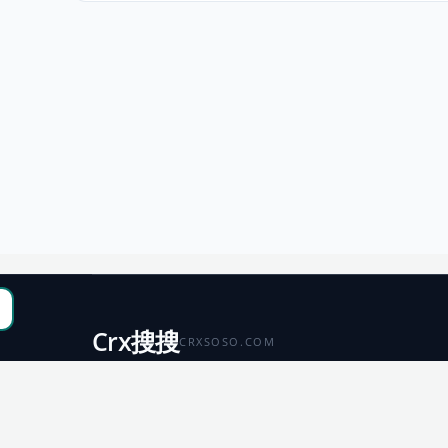
Crx搜搜
CRXSOSO.COM
聚合 Chrome、Edge、Firefox 与 Microsoft 商店资源，
便于搜索、跳转和下载。