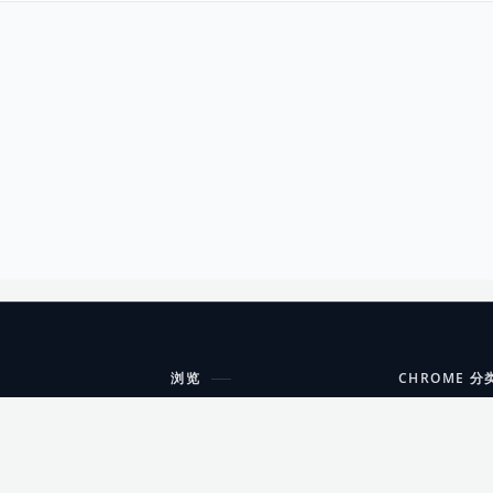
浏览
CHROME 分
每期精选
工具
搜索扩展
沟通