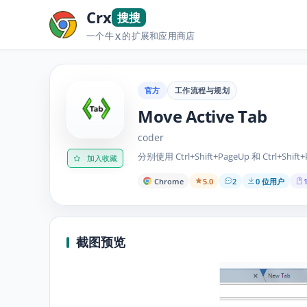
Crx
搜搜
一个牛
的扩展和应用商店
X
官方
工作流程与规划
Move Active Tab
coder
分别使用 Ctrl+Shift+PageUp 和 Ctrl
加入收藏
Chrome
5.0
2
0 位用户
1
截图预览