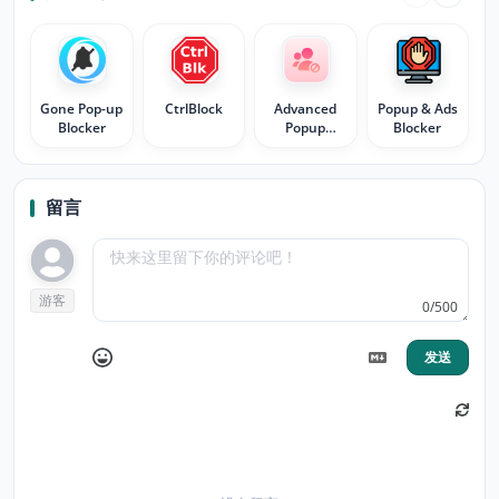
Gone Pop-up
CtrlBlock
Advanced
Popup & Ads
Blocker
Popup
Blocker
Blocker
留言
游客
0/500
发送