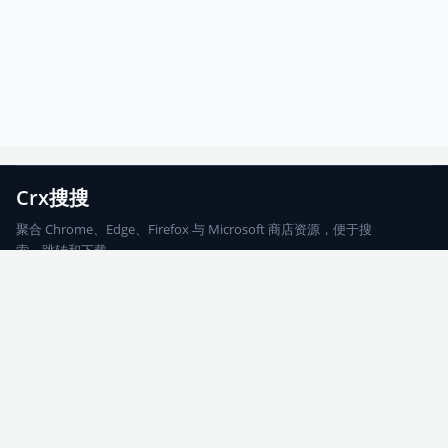
Crx搜搜
聚合 Chrome、Edge、Firefox 与 Microsoft 商店资源，便于搜
索、跳转和下载。
Chrome
Edge
Firefox
Microsoft
搜索
每期精选
更新日志
友情链接
© 2026 CRX搜搜
网站地图
友情链接