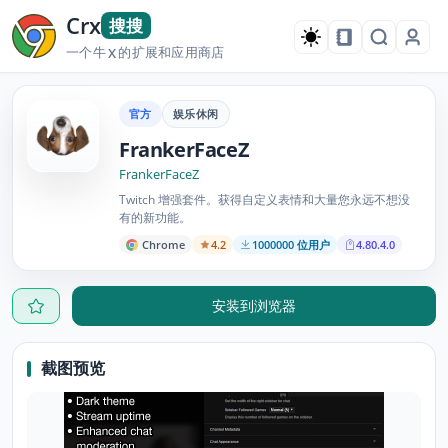
Crx
搜搜
一个牛
的扩展和应用商店
X
官方
娱乐休闲
FrankerFaceZ
FrankerFaceZ
Twitch 增强套件。获得自定义表情和大量您永远不想没
有的新功能。
Chrome
4.2
1000000 位用户
4.80.4.0
安装到浏览器
截图预览