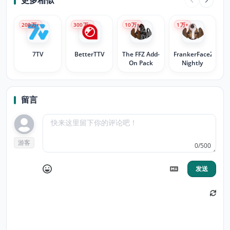
更多相似
200
万+
300
万+
10
万+
1
万+
7TV
BetterTTV
The FFZ Add-
FrankerFaceZ
On Pack
Nightly
留言
游客
0/500
发送