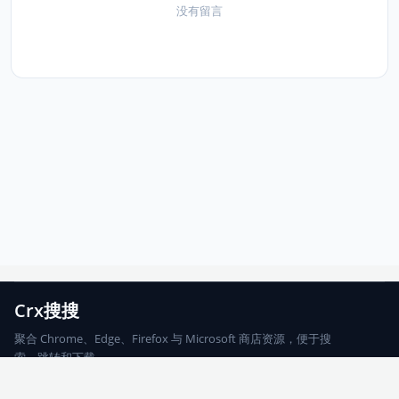
没有留言
Crx搜搜
聚合 Chrome、Edge、Firefox 与 Microsoft 商店资源，便于搜
索、跳转和下载。
Chrome
Edge