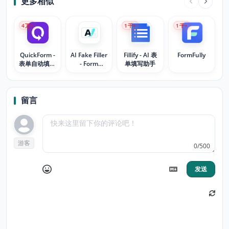
更多相似
4
万+
1
千+
1
千+
QuickForm -
AI Fake Filler
Fillify - AI 表
FormFully
表单自动填充
- Form
单填写助手
工具
Autofill &
Realistic
Data
留言
游客
0/500
发送