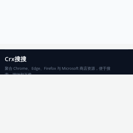
Crx搜搜
聚合 Chrome、Edge、Firefox 与 Microsoft 商店资源，便于搜
索、跳转和下载。
Chrome
Edge
Firefox
Microsoft
搜索
每期精选
更新日志
友情链接
© 2026 CRX搜搜
网站地图
友情链接