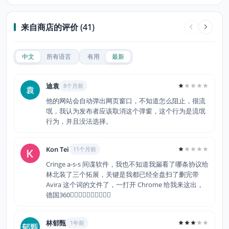
来自商店的评价 (41)
中文
所有语言
有用
最新
迪袁
8个月前
他的网站会自动弹出网页窗口，不知道怎么阻止，很流
氓，我认为发布者应该取消这个弹窗，这个行为是流氓
行为，并且没法选择。
Kon Tei
11个月前
Cringe a-s-s 间谍软件，我也不知道我漏看了哪条协议给
林北装了三个拓展，关键是我都已经全盘扫了删完带
Avira 这个词的文件了，一打开 Chrome 给我来这出，
德国360👍🏻👍🏼👍🏽👍🏾👍🏿
林郁甄
1年前