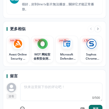
很好，好到line tv影片無法播放，關掉它才能正常播
放。
更多相似
500
万+
70
万+
200
万+
2
万+
Avast Online
WOT 网站安
Microsoft
Sophos
Security &
全和安全浏览
Defender
Chrome
Privacy
保护
Browser
Security
Protection
留言
游客
0/500
发送