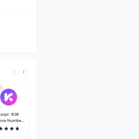
+
aspr: B2B
one Number
and Email
Finder