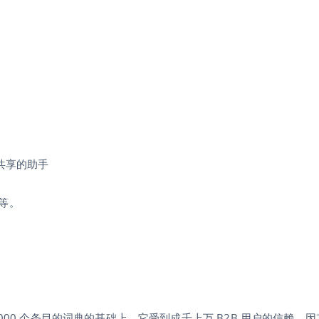
共享的助手
等。
500,000 个条目的词典的基础上。它受到成千上万 B2B 用户的信赖