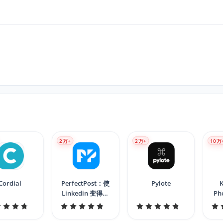
2
万+
2
万+
10
万
Cordial
PerfectPost：使
Pylote
K
Linkedin 变得更
Ph
好 10 倍