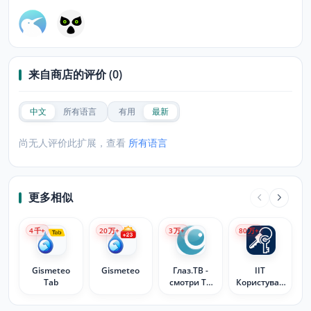
来自商店的评价 (0)
中文
所有语言
有用
最新
尚无人评价此扩展，查看
所有语言
更多相似
4
千+
20
万+
3
万+
80
万+
Gismeteo
Gismeteo
Глаз.ТВ -
ІІТ
Tab
смотри ТВ
Користувач
онлайн
ЦСК-1. Бібл.
підп. (web-