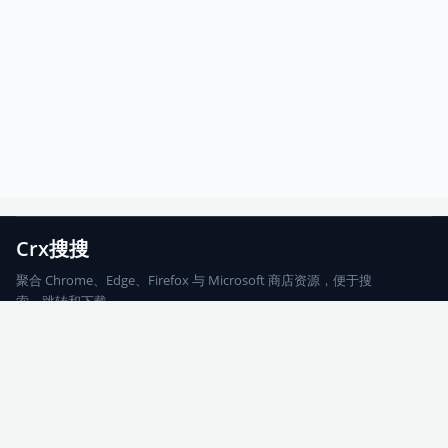
Crx搜搜
聚合 Chrome、Edge、Firefox 与 Microsoft 商店资源，便于搜
索、跳转和下载。
Chrome
Edge
Firefox
Microsoft
搜索
每期精选
更新日志
友情链接