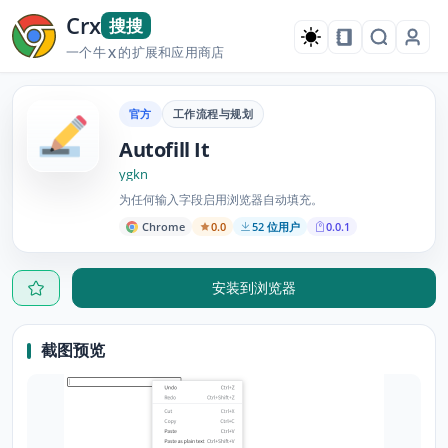
Crx
搜搜
一个牛
的扩展和应用商店
X
官方
工作流程与规划
Autofill It
ygkn
为任何输入字段启用浏览器自动填充。
Chrome
0.0
52 位用户
0.0.1
安装到浏览器
截图预览