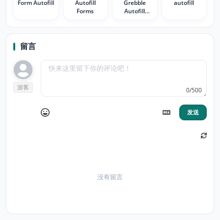
Form Autofill
Autofill
Grebble
autofill
Forms
Autofill
Forms
留言
游客
0/500
发送
没有留言